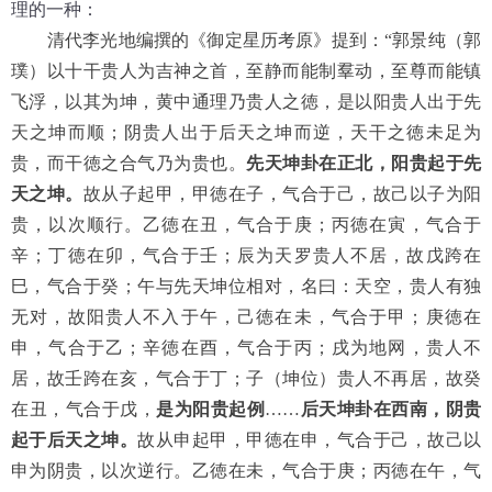
理的一种：
清代李光地编撰的《御定星历考原》提到：“郭景纯（郭
璞）以十干贵人为吉神之首，至静而能制羣动，至尊而能镇
飞浮，以其为坤，黄中通理乃贵人之徳，是以阳贵人出于先
天之坤而顺；阴贵人出于后天之坤而逆，天干之徳未足为
贵，而干徳之合气乃为贵也。
先天坤卦在正北，阳贵起于先
天之坤。
故从子起甲，甲徳在子，气合于己，故己以子为阳
贵，以次顺行。乙徳在丑，气合于庚；丙徳在寅，气合于
辛；丁徳在卯，气合于壬；辰为天罗贵人不居，故戊跨在
巳，气合于癸；午与先天坤位相对，名曰：天空，贵人有独
无对，故阳贵人不入于午，己徳在未，气合于甲；庚徳在
申，气合于乙；辛徳在酉，气合于丙；戌为地网，贵人不
居，故壬跨在亥，气合于丁；子（坤位）贵人不再居，故癸
在丑，气合于戊，
是为阳贵起例
……
后天坤卦在西南，阴贵
起于后天之坤。
故从申起甲，甲徳在申，气合于己，故己以
申为阴贵，以次逆行。乙徳在未，气合于庚；丙徳在午，气