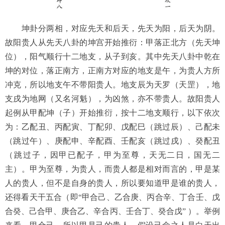
坤卦分两相，对应先天和后天，先天为阳，后天为阴。
故阳贵人从先天八卦的坤宫开始推衍：甲落正北方（先天坤
位），阳气顺行十二地支，从子到亥。其中先天八卦中乾在
坤的对位，落正南方，正南方对应的地支是午，为贵人方所
冲克，所以地支午不带阳贵人。地支辰为天罗（天罡），地
支戌为地网（又名河魁），为凶煞，亦不带贵人。故阳贵人
起例从甲配坤（子）开始推衍，按十二地支顺行，以下依次
为：乙配丑、丙配寅、丁配卯、戊配巳（跳过辰）、己配未
（跳过午）、庚配申、辛配酉、壬配亥（跳过戌）、癸配丑
（跳过子，因甲已配子，甲为至尊，天无二日，国无二
主）。甲为至尊，为贵人，而贵人都是相对而言的，甲是某
人的贵人，但不是自身的贵人，所以要知道甲是谁的贵人，
还得看天干五合（即
“
甲合己、乙合庚、丙合辛、丁合壬、戊
合癸、己合甲、庚合乙、辛合丙、壬合丁、癸合戊
”
）。举例