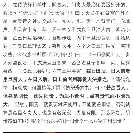
人。在传统择日学中，阴贵人、阳贵人是必须要区别开的。
西汉司马迁所撰《史记·天官书》曰：天乙星在紫宫门外右
星，南天帝之神，交战斗，知人吉也。天一常背天门，向地
户。凡天官十有二年，天一常以甲戊庚日旦治大吉，暮治小
吉；乙巳日旦治神后，暮理传送；丙丁日旦治登明，暮治从
魁；壬癸日旦理太乙，暮理太冲；六辛之日旦理胜光，暮理
功曹。宋代廖中所撰《五行精纪》曰：“《三历会同》云：贵
人分昼夜者，甲戊庚旦丑暮未，乙己者旦子暮申，丙丁旦亥
暮酉，壬癸旦巳暮卯，六辛旦午暮寅。
在日出后、日入前者
用旦贵人，在日入后、日出前者用暮贵人法推之
。” 清代允
禄、梅毂成、何国栋等所撰《协纪辨方书》曰：“
若占贵人，
但昼见阴贵，夜见阳贵，为生不逢时，虽有贵气而不能光
大
。”显然，阳贵、阴贵要对应使用，不能阴差阳错，否则就
算是命里有贵人，也是有名无实，力度有限。那么阳贵、阴
贵该如何区别呢？什么八字宜用阳贵？什么八字宜用阴贵？