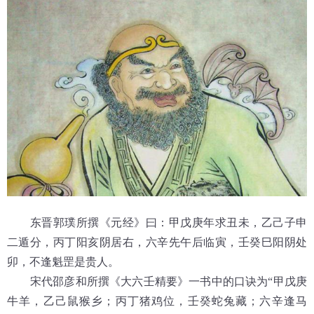
东晋郭璞所撰《元经》曰：甲戊庚年求丑未，乙己子申
二遁分，丙丁阳亥阴居右，六辛先午后临寅，壬癸巳阳阴处
卯，不逢魁罡是贵人。
宋代邵彦和所撰《大六壬精要》一书中的口诀为“甲戊庚
牛羊，乙己鼠猴乡；丙丁猪鸡位，壬癸蛇兔藏；六辛逢马