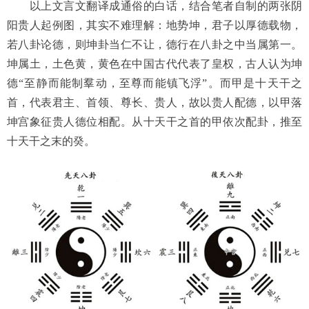
以上文言文翻译成通俗的白话，结合笔者自制的两张阴
阳贵人起例图，其实不难理解：地势坤，君子以厚德载物，
若八卦论德，则坤卦当仁不让，德行在八卦之中当属第一。
坤属土，土色黄，黄色在中国古代代表了皇权，古人认为坤
德“至静而能制羣动，至尊而能镇飞浮”。而甲是十天干之
首，代表君主、首领、尊长、贵人，故以贵人配德，以甲落
坤宫象征贵人德位相配。从十天干之首的甲依次配卦，推至
十天干之末的癸。