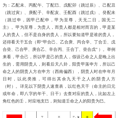
为：乙配未、丙配午、丁配巳、戊配卯（跳过辰）、己配丑
（跳过寅）、庚配子、辛配亥、壬配酉（跳过戌）、癸配未
（跳过申，因甲已配申，甲为至尊，天无二日，国无二
主）。甲为至尊，为贵人，而贵人都是相对而言的，甲是某
人的贵人，但不是自身的贵人，所以要知道甲是谁的贵人，
还得看天干五合（即
“
甲合己、乙合庚、丙合辛、丁合壬、戊
合癸、己合甲、庚合乙、辛合丙、壬合丁、癸合戊
”
）。举例
来看，甲合己，所以甲是己的贵人，假设己命之人是晚上出
生的，需用阴贵人，则看后天八卦，阳贵甲落申方，所以己
命之人的阴贵人方在申方（西南偏西），阴贵人时在申年月
日时，以此类推，可得出其余九天干之人的阴贵人方
（时）。详见以下阴贵人速查表，以红色天干（命主的日元
或年命，即八字的年干、日干）去查对应的贵人，比如左上
角红色的壬，对应地支巳，则知道壬命之人的阳贵为巳。