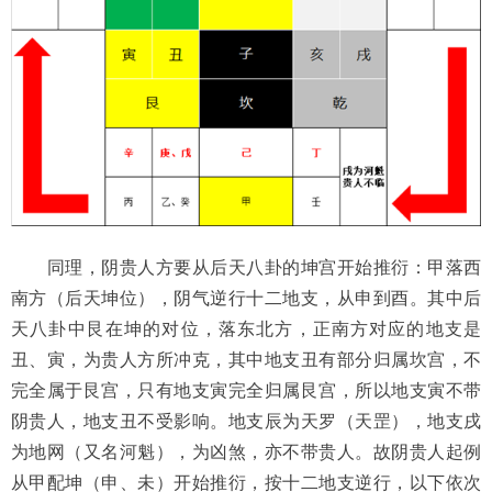
同理，阴贵人方要从后天八卦的坤宫开始推衍：甲落西
南方（后天坤位），阴气逆行十二地支，从申到酉。其中后
天八卦中艮在坤的对位，落东北方，正南方对应的地支是
丑、寅，为贵人方所冲克，其中地支丑有部分归属坎宫，不
完全属于艮宫，只有地支寅完全归属艮宫，所以地支寅不带
阴贵人，地支丑不受影响。地支辰为天罗（天罡），地支戌
为地网（又名河魁），为凶煞，亦不带贵人。故阴贵人起例
从甲配坤（申、未）开始推衍，按十二地支逆行，以下依次