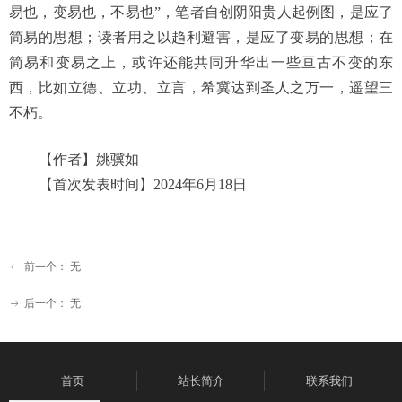
易也，变易也，不易也
”
，笔者自创阴阳贵人起例图，是应了
简易的思想；读者用之以趋利避害，是应了变易的思想；在
简易和变易之上，或许还能共同升华出一些亘古不变的东
西，比如立德、立功、立言，希冀达到圣人之万一，遥望三
不朽。
【作者】姚骥如
【首次发表时间】
2024年6月18日
前一个：
无
ꂃ
后一个：
无
ꁹ
首页
站长简介
联系我们