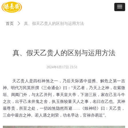
首页
ꄲ
真、假天乙贵人的区别与运用方法
真、假天乙贵人的区别与运用方法
2024年6月17日
23:51
天乙贵人是四柱神煞之一，乃后天际遇中提携、解危之第一吉
神。明代万民英所撰《三命通会》曰：“天乙者，乃天上之神，在紫微
垣、阊阖门外，与太乙并列，事天皇大帝，下游三辰，家在己丑斗牛
之次，出乎己未井鬼之舍，执玉衡较量天人之事，名曰在乙也。其神
最尊贵，所至之处，一切凶煞隐然而避……《烛神经》曰：天乙贵，
三命中最吉之神。若人遇之则荣，功名早达，官禄亦易近”。