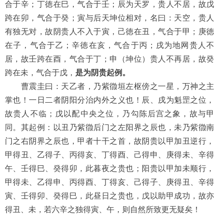
合于辛；丁徳在巳，气合于壬；辰为天罗，贵人不居，故戊
跨在卯，气合于癸；寅与后天坤位相对，名曰：天空，贵人
有独无对，故阴贵人不入于寅，己徳在丑，气合于甲；庚徳
在子，气合于乙；辛徳在亥，气合于丙；戌为地网贵人不
居，故壬跨在酉，气合于丁；申（坤位）贵人不再居，故癸
跨在未，气合于戊，
是为阴贵起例。
曹震圭曰：天乙者，乃紫㣲垣左枢傍之一星，万神之主
掌也！一日二者阴阳分治内外之义也！辰、戌为魁罡之位，
故贵人不临；戊以配中央之位，乃勾陈后宫之象，故与甲
同。其起例：以丑乃紫㣲后门之左阳界之辰也，未乃紫㣲南
门之右阴界之辰也，甲者十干之首，故阴贵以甲加丑逆行，
甲得丑、乙得子、丙得亥、丁得酉、己得申、庚得未、辛得
午、壬得巳、癸得卯，此暮夜之贵也；阳贵以甲加未顺行，
甲得未、乙得申、丙得酉、丁得亥、己得子、庚得丑、辛得
寅、壬得卯、癸得巳，此昼日之贵也，戊以助甲成功，故亦
得丑、未，若六辛之独得寅、午，则自然所致更无疑矣！