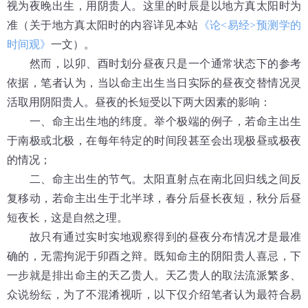
视为夜晚出生，用阴贵人。这里的时辰是以地方真太阳时为
准（关于地方真太阳时的内容详见本站
《论<易经>预测学的
时间观》
一文）。
然而，以卯、酉时划分昼夜只是一个通常状态下的参考
依据，笔者认为，当以命主出生当日实际的昼夜交替情况灵
活取用阴阳贵人。昼夜的长短受以下两大因素的影响：
一、命主出生地的纬度。举个极端的例子，若命主出生
于南极或北极，在每年特定的时间段甚至会出现极昼或极夜
的情况；
二、命主出生的节气。太阳直射点在南北回归线之间反
复移动，若命主出生于北半球，春分后昼长夜短，秋分后昼
短夜长，这是自然之理。
故只有通过实时实地观察得到的昼夜分布情况才是最准
确的，无需拘泥于卯酉之辩。既知命主的阴阳贵人喜忌，下
一步就是排出命主的天乙贵人。天乙贵人的取法流派繁多、
众说纷纭，为了不混淆视听，以下仅介绍笔者认为最符合易