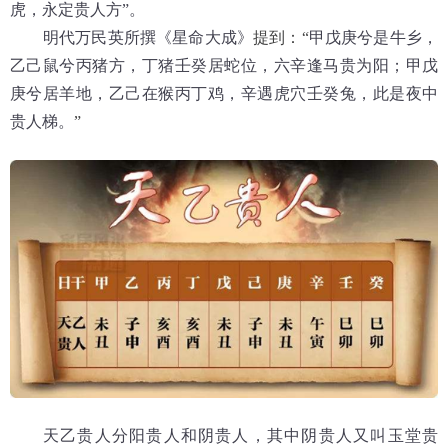
虎，永定贵人方”。
明代万民英所撰《星命大成》
提到：“
甲戊庚兮是牛乡，
乙己鼠兮丙猪方，丁猪壬癸居蛇位，六辛逢马贵为阳；甲戊
庚兮居羊地，乙己在猴丙丁鸡，辛遇虎穴壬癸兔，此是夜中
贵人梯。
”
天乙贵人分阳贵人和阴贵人，其中阴贵人又叫玉堂贵