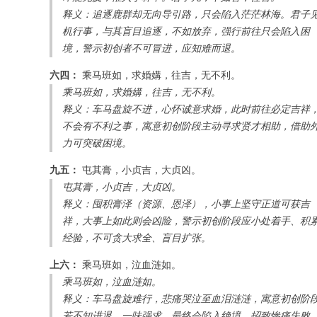
释义：追逐鹿群却无向导引路，只会陷入茫茫林海。君子
机行事，与其盲目追逐，不如放弃，强行前往只会陷入困
境，警示初创者不可冒进，应知难而退。
六四：
乘马班如，求婚媾，往吉，无不利。
乘马班如，求婚媾，往吉，无不利。
释义：车马盘旋不进，心怀诚意求婚，此时前往必定吉祥
不会有不利之事，寓意初创阶段主动寻求贤才相助，借助
力可突破困境。
九五：
屯其膏，小贞吉，大贞凶。
屯其膏，小贞吉，大贞凶。
释义：囤积膏泽（资源、恩泽），小事上坚守正道可获吉
祥，大事上如此则会凶险，警示初创阶段应小处着手、积
经验，不可贪大求全、盲目扩张。
上六：
乘马班如，泣血涟如。
乘马班如，泣血涟如。
释义：车马盘旋难行，悲痛哭泣至血泪涟涟，寓意初创阶
若不知进退、一味强求，最终会陷入绝境，招致惨痛失败