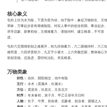
核心象义
屯卦上坎为水为险，下震为雷为动，动于险中，象征万物初生、天
草昧，万事起步皆有艰难险阻。对应人事中的创业初期、事业起步
求学启蒙、新事初创，主艰难蓄力、谨慎待时、建立根基，不可冒
进。
屯卦六爻围绕初创之难展开，初九徘徊蓄力，六二困顿待时，六三
难而退，六四求贤助力，九五守小避大，上六穷极悲困，整体核心
初创宜稳、忌急进，需经纶治乱、夯实根基。
万物类象
卦性：
杂卦、阴阳相交，动中有险
五行：
水木（震属木，坎属水）
方位：
震居东，坎居北，主东北方
时序：
冬末春初，寅子月、甲乙壬癸年月日时
人物：
长子、中男、初创者、启蒙者、创业者、困顿之人
身体：
足（震）、耳（坎）、肝肾、血液，主风寒、筋骨不