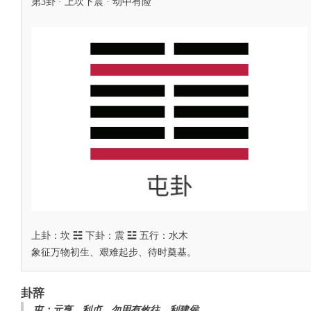
第3卦 · 上坎下震 · 动中有险
上卦：坎 ☵ 下卦：震 ☳ 五行：水木
象征万物初生、艰难起步、待时奠基。
卦辞
屯：元亨，利贞。勿用有攸往，利建侯。