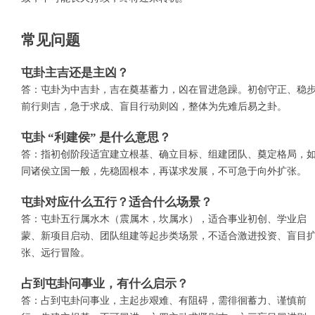
常见问题
屯卦主吉还是主凶？
答：屯卦为中吉卦，吉在奠基蓄力，凶在冒进急躁。初创守正、稳
前行则吉，急于求成、盲目行动则凶，整体为先难后易之卦。
屯卦 “利建侯” 是什么意思？
答：指初创阶段适宜建立根基、确立目标、组建团队、奠定格局，
同诸侯立国一般，先稳固根本，再谋求发展，不可急于向外扩张。
屯卦对应什么五行？适合什么场景？
答：屯卦五行属水木（震属木，坎属水），适合事业初创、学业启
蒙、新项目启动、团队组建等起步类场景，不适合激进投资、盲目
张、远行冒险。
占到屯卦问事业，有什么启示？
答：占到屯卦问事业，主起步艰难、有阻碍，需徘徊蓄力、谨慎前