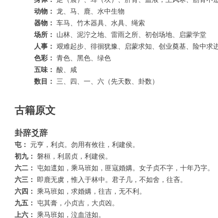
动物：
龙、马、鹿、水中生物
器物：
车马、竹木器具、水具、绳索
场所：
山林、泥泞之地、雷雨之所、初创场地、启蒙学堂
人事：
艰难起步、徘徊犹豫、启蒙求知、创业奠基、险中求
色彩：
青色、黑色、绿色
五味：
酸、咸
数目：
三、四、一、六（先天数、卦数）
古籍原文
卦辞爻辞
屯：
元亨，利贞。勿用有攸往，利建侯。
初九：
磐桓，利居贞，利建侯。
六二：
屯如邅如，乘马班如，匪寇婚媾。女子贞不字，十年乃字。
六三：
即鹿无虞，惟入于林中。君子几，不如舍，往吝。
六四：
乘马班如，求婚媾，往吉，无不利。
九五：
屯其膏，小贞吉，大贞凶。
上六：
乘马班如，泣血涟如。