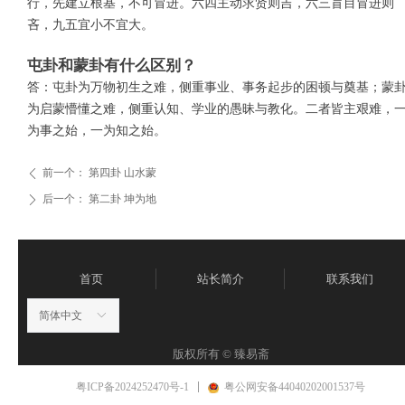
行，先建立根基，不可冒进。六四主动求贤则吉，六三盲目冒进则
吝，九五宜小不宜大。
屯卦和蒙卦有什么区别？
答：屯卦为万物初生之难，侧重事业、事务起步的困顿与奠基；蒙
为启蒙懵懂之难，侧重认知、学业的愚昧与教化。二者皆主艰难，
为事之始，一为知之始。
前一个：
第四卦 山水蒙
ꄴ
后一个：
第二卦 坤为地
ꄲ
首页
站长简介
联系我们
简体中文
ꀅ
版权所有 ©
臻易斋
粤ICP备2024252470号-1
粤公网安备44040202001537号