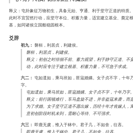
释义：屯卦象征万物初生，具备元始、亨通、利于坚守正道的特质
此时不宜贸然行动，应坚守本位、积蓄力量，适宜建立基业、奠定
基，如同诸侯立国般稳固根本。
爻辞
初九：
磐桓，利居贞，利建侯。
磐桓，利居贞，利建侯。
释义：初创之时徘徊不前、蓄力观望，利于静守正道、不
动，此时应专注于建立根基、积蓄力量，不可急于求成。
六二：
屯如邅如，乘马班如，匪寇婚媾。女子贞不字，十年
字。
屯如邅如，乘马班如，匪寇婚媾。女子贞不字，十年乃字
释义：前行困顿难行，车马盘旋不进，并非盗寇来袭，而
为了求婚。女子坚守正道不愿出嫁，历经十年才肯嫁人，
意初创阶段时机未到，需耐心等待、不可强求。
六三：
即鹿无虞，惟入于林中。君子几，不如舍，往吝。
即鹿无虞，惟入于林中。君子几，不如舍，往吝。