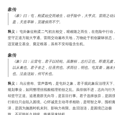
彖传
《彖》曰：屯，刚柔始交而难生，动乎险中，大亨贞。雷雨之动
盈，天造草昧，宜建侯而不宁。
释义：
屯卦象征刚柔二气初次相交，艰难随之而生，在危险中行动
坚守正道方能大亨通。雷雨交动遍布天地，万物处于初创蒙昧状态
适宜建立基业、奠定根基，虽有不安却蕴含生机。
象传
《象》曰：云雷屯，君子以经纶。虽磐桓，志行正也。即鹿无虞
以从禽也。君子舍之，往吝穷也。求而往，明也。屯其膏，施未
也。泣血涟如，何可长也。
释义：
乌云密布、雷声轰鸣，是屯卦之象，君子观此象应治理天下
规划事业，如同整理丝线般梳理初创之乱。虽徘徊不进，志向与行
却坚守正道。追逐鹿群无向导，是盲目行事。君子选择放弃，是因
行前往只会陷入困境。心怀诚意主动寻求相助，是明智之举。囤积
泽，是因为施惠时机未到、影响力有限。血泪涟涟，是困境已达极
致，不可能长久持续，终将迎来转机。