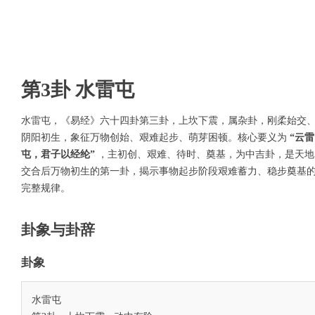
第3卦 水雷屯
水雷屯，《易经》六十四卦第三卦，上坎下震，属杂卦，刚柔始交
阴阳初生，象征万物创始、艰难起步、萌芽困顿。核心要义为
“云雷
屯，君子以经纶”
，主初创、艰难、待时、奠基，为中吉卦，是天地
交合后万物初生的第一卦，揭示事物起步阶段艰难蓄力、稳步奠基
完整规律。
卦象与卦辞
卦象
水雷屯