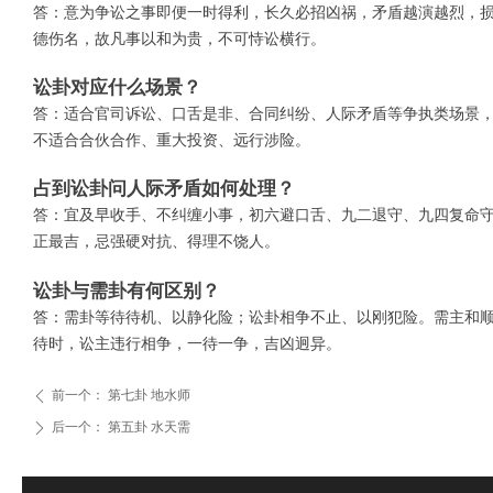
答：意为争讼之事即便一时得利，长久必招凶祸，矛盾越演越烈，
德伤名，故凡事以和为贵，不可恃讼横行。
讼卦对应什么场景？
答：适合官司诉讼、口舌是非、合同纠纷、人际矛盾等争执类场景
不适合合伙合作、重大投资、远行涉险。
占到讼卦问人际矛盾如何处理？
答：宜及早收手、不纠缠小事，初六避口舌、九二退守、九四复命
正最吉，忌强硬对抗、得理不饶人。
讼卦与需卦有何区别？
答：需卦等待待机、以静化险；讼卦相争不止、以刚犯险。需主和
待时，讼主违行相争，一待一争，吉凶迥异。
前一个：
第七卦 地水师
ꄴ
后一个：
第五卦 水天需
ꄲ