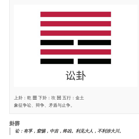
上卦：乾 ☰ 下卦：坎 ☵ 五行：金土
象征争讼、辩争、矛盾与止争。
卦辞
讼：有孚，窒惕，中吉，终凶。利见大人，不利涉大川。