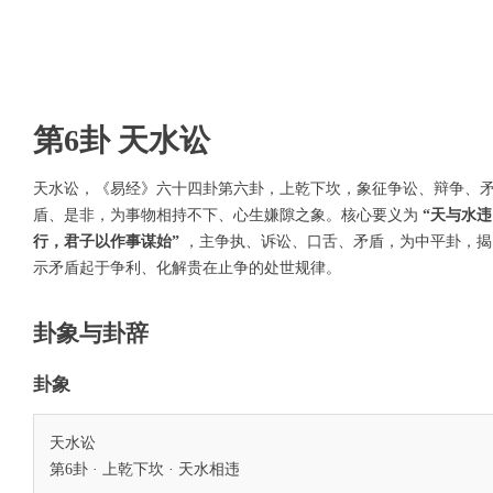
第6卦 天水讼
天水讼，《易经》六十四卦第六卦，上乾下坎，象征争讼、辩争、
盾、是非，为事物相持不下、心生嫌隙之象。核心要义为
“天与水违
行，君子以作事谋始”
，主争执、诉讼、口舌、矛盾，为中平卦，揭
示矛盾起于争利、化解贵在止争的处世规律。
卦象与卦辞
卦象
天水讼
第6卦 · 上乾下坎 · 天水相违