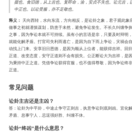
掇也。食旧德，从上吉也。复即命，渝，安贞不失也。讼元吉，
中正也。以讼受服，亦不足敬也。
释义：
天向西转，水向东流，方向相反，是讼卦之象，君子观此象
做事之初就谨慎谋划，防患于未然，避免争讼发生。不长久纠缠争
之事，因为争讼本就不可持续。虽有小的言语是非，只要及时辩明
就能化解矛盾。打官司失利而逃亡，是因为自下而上争讼，灾祸会
动找上门来。安享旧日恩德，是因为顺从上位者，能获得吉祥。回
正道、改变态度，安守正道则不会有损失。公正断讼大为吉祥，是
为秉持中正之道。凭借争讼获得官服，也不值得尊敬，因为争讼终
正道。
常见问题
讼卦主吉还是主凶？
答：讼卦为中平卦，中途止争守正则吉，执意争讼到底则凶。宜化
矛盾、息事宁人，忌逞强好胜、纠缠不休。
讼卦“终凶”是什么意思？