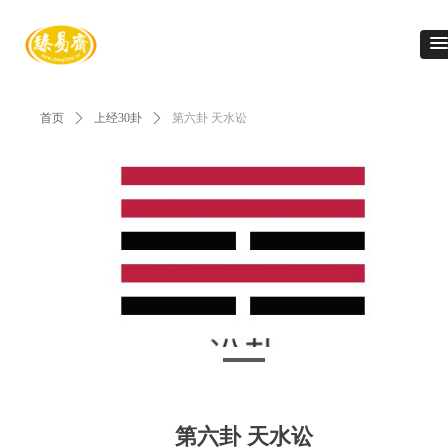
首页
ꄲ
上经30卦
ꄲ
第六卦 天水讼
第六卦 天水讼