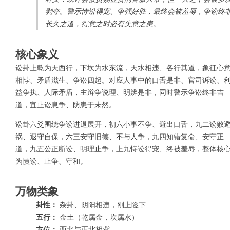
剥夺。警示恃讼得宠、争强好胜，最终会被羞辱，争讼终
长久之道，得意之时必有失意之患。
核心象义
讼卦上乾为天西行，下坎为水东流，天水相违、各行其道，象征心
相悖、矛盾滋生、争讼四起。对应人事中的口舌是非、官司诉讼、
益争执、人际矛盾，主辩争说理、明辨是非，同时警示争讼终非吉
道，宜止讼息争、防患于未然。
讼卦六爻围绕争讼进退展开，初六小事不争、避出口舌，九二讼败
祸、退守自保，六三安守旧德、不与人争，九四知错复命、安守正
道，九五公正断讼、明理止争，上九恃讼得宠、终被羞辱，整体核
为慎讼、止争、守和。
万物类象
卦性：
杂卦、阴阳相违，刚上险下
五行：
金土（乾属金，坎属水）
方位：
西北与正北相背