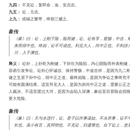
九四：
不克讼，复即命，渝，安贞吉。
九五：
讼，元吉。
上九：
或锡之鞶带，终朝三褫之。
彖传
《彖》曰：讼，上刚下险，险而健，讼。讼有孚，窒惕，中吉，
来而得中也。终凶，讼不可成也。利见大人，尚中正也。不利涉
川，入于渊也。
释义：
讼卦，上卦乾为刚健，下卦坎为险陷，内心阴险而外表刚健
容易引发争讼。讼卦心怀诚信、保持警惕，中途吉祥，是因为九二
健之爻居下卦中位，得中正之道。最终凶险，是因为争讼之事终究
可能有圆满结果。适宜拜见大人，是因为崇尚中正之道，需要公正
人裁决。不适宜渡过大河，是因为会陷入深渊，象征盲目冒险会招
更大危险。
象传
《象》曰：天与水违行，讼。君子以作事谋始。不永所事，讼不
长也。虽小有言，其辩明也。不克讼，归逋窜也。自下讼上，患