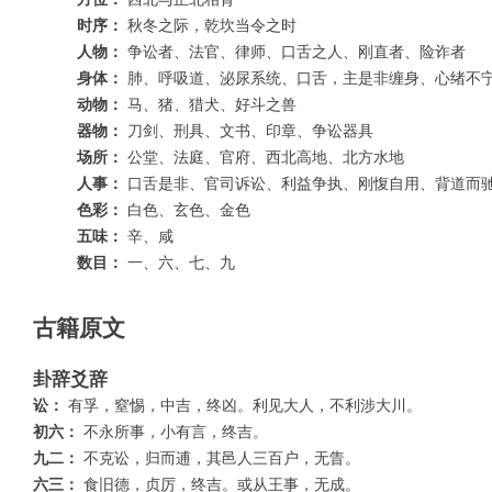
时序：
秋冬之际，乾坎当令之时
人物：
争讼者、法官、律师、口舌之人、刚直者、险诈者
身体：
肺、呼吸道、泌尿系统、口舌，主是非缠身、心绪不
动物：
马、猪、猎犬、好斗之兽
器物：
刀剑、刑具、文书、印章、争讼器具
场所：
公堂、法庭、官府、西北高地、北方水地
人事：
口舌是非、官司诉讼、利益争执、刚愎自用、背道而
色彩：
白色、玄色、金色
五味：
辛、咸
数目：
一、六、七、九
古籍原文
卦辞爻辞
讼：
有孚，窒惕，中吉，终凶。利见大人，不利涉大川。
初六：
不永所事，小有言，终吉。
九二：
不克讼，归而逋，其邑人三百户，无眚。
六三：
食旧德，贞厉，终吉。或从王事，无成。