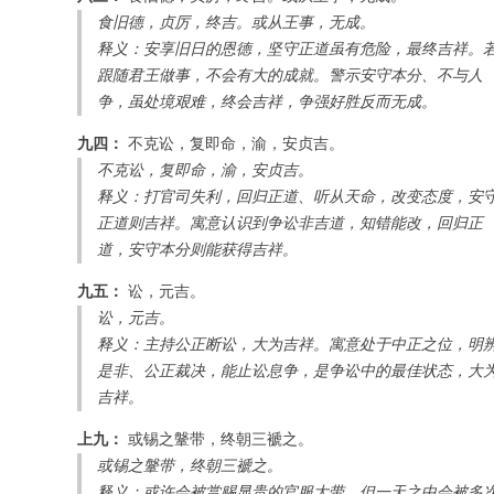
食旧德，贞厉，终吉。或从王事，无成。
释义：安享旧日的恩德，坚守正道虽有危险，最终吉祥。
跟随君王做事，不会有大的成就。警示安守本分、不与人
争，虽处境艰难，终会吉祥，争强好胜反而无成。
九四：
不克讼，复即命，渝，安贞吉。
不克讼，复即命，渝，安贞吉。
释义：打官司失利，回归正道、听从天命，改变态度，安
正道则吉祥。寓意认识到争讼非吉道，知错能改，回归正
道，安守本分则能获得吉祥。
九五：
讼，元吉。
讼，元吉。
释义：主持公正断讼，大为吉祥。寓意处于中正之位，明
是非、公正裁决，能止讼息争，是争讼中的最佳状态，大
吉祥。
上九：
或锡之鞶带，终朝三褫之。
或锡之鞶带，终朝三褫之。
释义：或许会被赏赐显贵的官服大带，但一天之中会被多