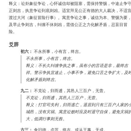
释义：讼卦象征争讼，心怀诚信却被阻塞，需保持警惕，中途止争
正则吉，执意争讼到底则凶。适宜拜见公正有德的大人裁决，不适
渡过大河（象征冒险行事）。寓意争讼之事，诚信为本、警惕为要
及早止争则吉，纠缠不休则凶，需借公正之力化解矛盾，忌盲目冒
险。
爻辞
初六：
不永所事，小有言，终吉。
不永所事，小有言，终吉。
释义：不长久纠缠争执之事，虽有小的言语是非，最终吉
祥。警示争执宜速止，小事不争，避免口舌之争扩大，及
化解矛盾则终吉。
九二：
不克讼，归而逋，其邑人三百户，无眚。
不克讼，归而逋，其邑人三百户，无眚。
释义：打官司失利，归而逃亡，退居到只有三百户人家的
城邑，没有灾祸。寓意讼败时应及时退守自保，避免灾祸
大，低调行事则无咎。
六三：
食旧德，贞厉，终吉。或从王事，无成。