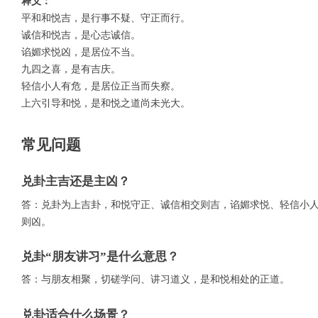
释义：
平和和悦吉，是行事不疑、守正而行。
诚信和悦吉，是心志诚信。
谄媚求悦凶，是居位不当。
九四之喜，是有吉庆。
轻信小人有危，是居位正当而失察。
上六引导和悦，是和悦之道尚未光大。
常见问题
兑卦主吉还是主凶？
答：兑卦为上吉卦，和悦守正、诚信相交则吉，谄媚求悦、轻信小
则凶。
兑卦“朋友讲习”是什么意思？
答：与朋友相聚，切磋学问、讲习道义，是和悦相处的正道。
兑卦适合什么场景？