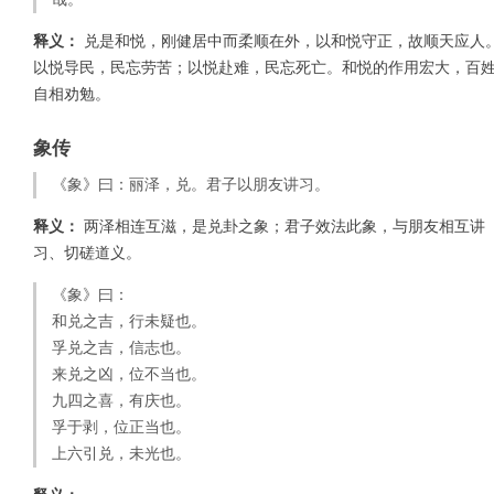
释义：
兑是和悦，刚健居中而柔顺在外，以和悦守正，故顺天应人
以悦导民，民忘劳苦；以悦赴难，民忘死亡。和悦的作用宏大，百
自相劝勉。
象传
《象》曰：丽泽，兑。君子以朋友讲习。
释义：
两泽相连互滋，是兑卦之象；君子效法此象，与朋友相互讲
习、切磋道义。
《象》曰：
和兑之吉，行未疑也。
孚兑之吉，信志也。
来兑之凶，位不当也。
九四之喜，有庆也。
孚于剥，位正当也。
上六引兑，未光也。