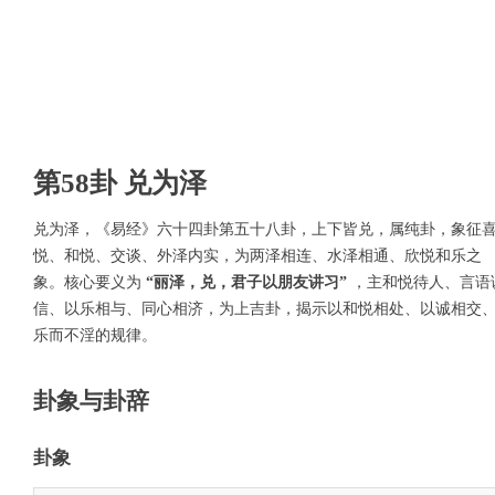
第58卦 兑为泽
兑为泽，《易经》六十四卦第五十八卦，上下皆兑，属纯卦，象征
悦、和悦、交谈、外泽内实，为两泽相连、水泽相通、欣悦和乐之
象。核心要义为
“丽泽，兑，君子以朋友讲习”
，主和悦待人、言语
信、以乐相与、同心相济，为上吉卦，揭示以和悦相处、以诚相交
乐而不淫的规律。
卦象与卦辞
卦象