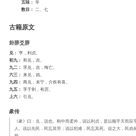
五味：
辛
数目：
二、七
古籍原文
卦辞爻辞
兑：
亨，利贞。
初九：
和兑，吉。
九二：
孚兑，吉，悔亡。
六三：
来兑，凶。
九四：
商兑，未宁，介疾有喜。
九五：
孚于剥，有厉。
上六：
引兑。
彖传
《彖》曰：兑，说也。刚中而柔外，说以利贞，是以顺乎天而应
人。说以先民，民忘其劳；说以犯难，民忘其死。说之大，民劝
哉。