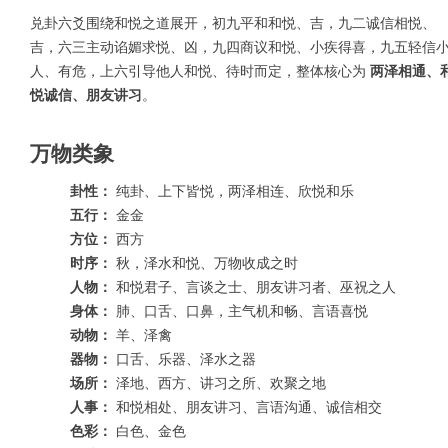
兑卦六爻围绕和悦之道展开，初九平和和悦、吉，九二诚信相悦、
吉，六三主动谄媚求悦、凶，九四商议和悦、小疾得喜，九五轻信
人、有危，上六引导他人和悦、待时而定，整体核心为
两泽相通、
悦诚信、朋友讲习
。
万物类象
卦性：
纯卦、上下皆悦，两泽相连、欣悦和乐
五行：
金金
方位：
西方
时序：
秋，泽水和悦、万物收成之时
人物：
和悦君子、言谈之士、朋友讲习者、巫祝之人
身体：
肺、口舌、口鼻，主气机和畅、言语喜悦
动物：
羊、泽禽
器物：
口舌、乐器、泽水之器
场所：
泽地、西方、讲习之所、欢聚之地
人事：
和悦相处、朋友讲习、言语沟通、诚信相交
色彩：
白色、金色