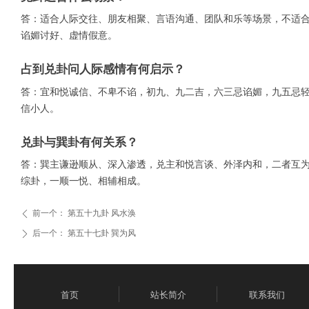
答：适合人际交往、朋友相聚、言语沟通、团队和乐等场景，不适
谄媚讨好、虚情假意。
占到兑卦问人际感情有何启示？
答：宜和悦诚信、不卑不谄，初九、九二吉，六三忌谄媚，九五忌
信小人。
兑卦与巽卦有何关系？
答：巽主谦逊顺从、深入渗透，兑主和悦言谈、外泽内和，二者互
综卦，一顺一悦、相辅相成。
前一个：
第五十九卦 风水涣
ꄴ
后一个：
第五十七卦 巽为风
ꄲ
首页
站长简介
联系我们