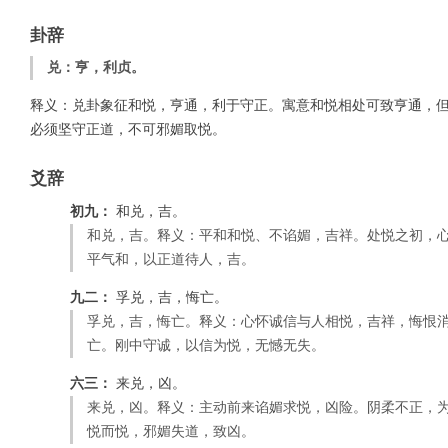
卦辞
兑：亨，利贞。
释义：兑卦象征和悦，亨通，利于守正。寓意和悦相处可致亨通，
必须坚守正道，不可邪媚取悦。
爻辞
初九：
和兑，吉。
和兑，吉。释义：平和和悦、不谄媚，吉祥。处悦之初，
平气和，以正道待人，吉。
九二：
孚兑，吉，悔亡。
孚兑，吉，悔亡。释义：心怀诚信与人相悦，吉祥，悔恨
亡。刚中守诚，以信为悦，无憾无失。
六三：
来兑，凶。
来兑，凶。释义：主动前来谄媚求悦，凶险。阴柔不正，
悦而悦，邪媚失道，致凶。