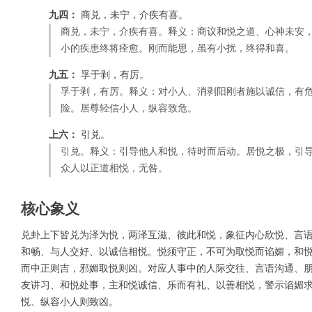
九四：
商兑，未宁，介疾有喜。
商兑，未宁，介疾有喜。释义：商议和悦之道、心神未安
小的疾患终将痊愈。刚而能思，虽有小扰，终得和喜。
九五：
孚于剥，有厉。
孚于剥，有厉。释义：对小人、消剥阳刚者施以诚信，有
险。居尊轻信小人，纵容致危。
上六：
引兑。
引兑。释义：引导他人和悦，待时而后动。居悦之极，引
众人以正道相悦，无咎。
核心象义
兑卦上下皆兑为泽为悦，两泽互滋、彼此和悦，象征内心欣悦、言
和畅、与人交好、以诚信相悦。悦须守正，不可为取悦而谄媚，和
而中正则吉，邪媚取悦则凶。对应人事中的人际交往、言语沟通、
友讲习、和悦处事，主和悦诚信、乐而有礼、以善相悦，警示谄媚
悦、纵容小人则致凶。