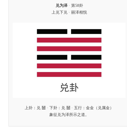
兑为泽
· 第58卦
上兑下兑 · 丽泽相悦
上卦：兑 ☱ · 下卦：兑 ☱ · 五行：金金（兑属金）
象征兑为泽所示之道。